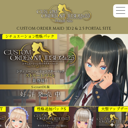
CUSTOM ORDER MAID 3D2 & 2.5 PORTAL SITE
シチュエーション性格パック
T
性格追加パックS
大型アップデー