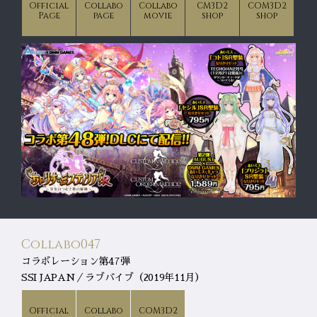
Official
Collabo
Collabo
CM3D2
COM3D2
Page
page
movie
shop
shop
Collabo047
コラボレーション第47弾
SSI JAPAN／ラブバイブ（2019年11月）
Official
Collabo
COM3D2