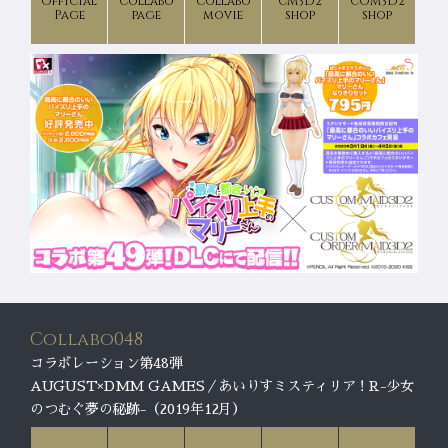
Official
Collabo
Collabo
CM3D2
COM3D2
Page
page
movie
shop
shop
Collabo048
コラボレーション第48弾
AUGUST×DMM GAMES／あいりすミスティリア！R-少女
のつむぐ夢の秘跡-（2019年12月）