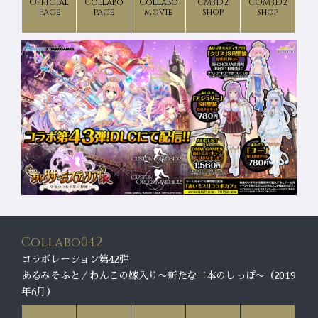
Official
Collabo
Collabo
CM3D2
COM3D2
Page
page
movie
shop
shop
Collabo042
コラボレーション第42弾
あるみそふと／わんこの嫁入り〜新たな二本のしっぽ〜（2019
年6月）