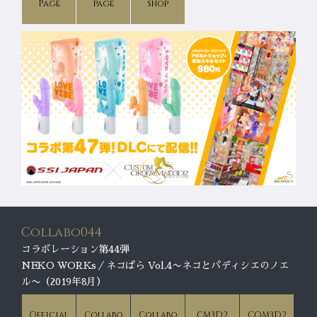
Page
page
shop
Collabo044
コラボレーション第44弾
NEKO WORKs／ネコぱら Vol.4〜ネコとパディシエのノエ
ル〜（2019年8月）
Official
Collabo
Collabo
CM3D2
COM3D2