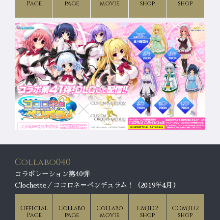
Page
page
movie
shop
shop
Collabo040
コラボレーション第40弾
Clochette／ココロネ＝ペンデュラム！（2019年4月）
Official
Collabo
Collabo
CM3D2
COM3D2
Page
page
movie
shop
shop