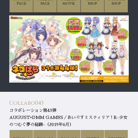
Page
page
movie
shop
shop
Collabo043
コラボレーション第43弾
AUGUST×DMM GAMES／あいりすミスティリア！R-少女
のつむぐ夢の秘跡-（2019年6月）