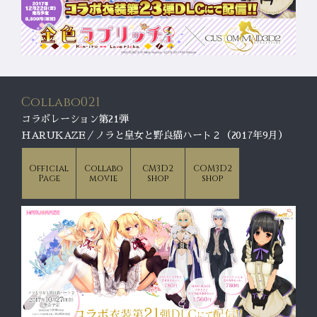
Collabo021
コラボレーション第21弾
HARUKAZE／ノラと皇女と野良猫ハート２（2017年9月）
Official
Collabo
CM3D2
COM3D2
Page
movie
shop
shop