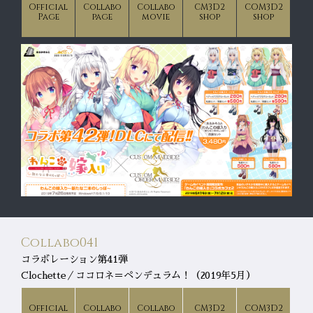
Official
Collabo
Collabo
CM3D2
COM3D2
Page
page
movie
shop
shop
Collabo041
コラボレーション第41弾
Clochette／ココロネ＝ペンデュラム！（2019年5月）
Official
Collabo
Collabo
CM3D2
COM3D2