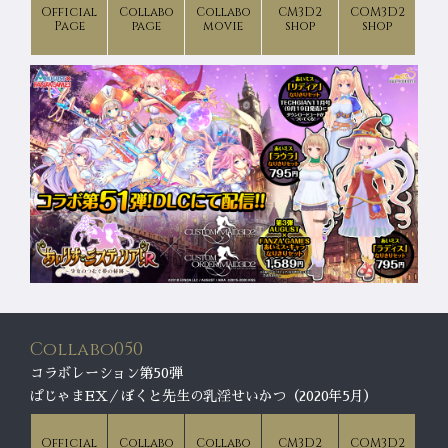
Official
Collabo
Collabo
CM3D2
COM3D2
Page
page
movie
shop
shop
Collabo050
コラボレーション第50弾
ぱじゃまEX／ぼくと先生の乳淫せいかつ（2020年5月）
Official
Collabo
Collabo
CM3D2
COM3D2