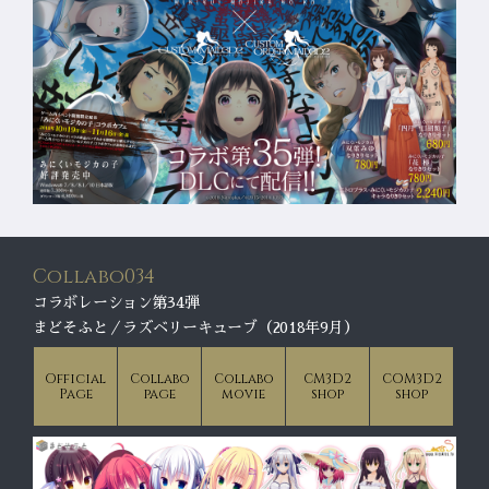
Collabo034
コラボレーション第34弾
まどそふと／ラズベリーキューブ（2018年9月）
Official
Collabo
Collabo
CM3D2
COM3D2
Page
page
movie
shop
shop