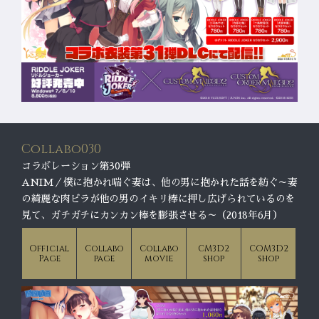
Collabo030
コラボレーション第30弾
ANIM／僕に抱かれ喘ぐ妻は、他の男に抱かれた話を紡ぐ～妻
の綺麗な肉ビラが他の男のイキリ棒に押し広げられているのを
見て、ガチガチにカンカン棒を膨張させる～（2018年6月）
Official
Collabo
Collabo
CM3D2
COM3D2
Page
page
movie
shop
shop