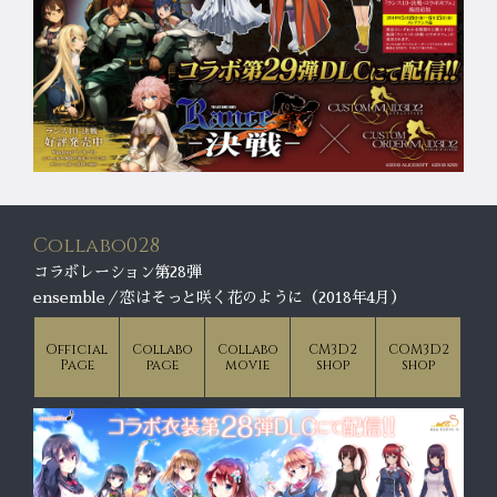
Collabo028
コラボレーション第28弾
ensemble／恋はそっと咲く花のように（2018年4月）
Official
Collabo
Collabo
CM3D2
COM3D2
Page
page
movie
shop
shop