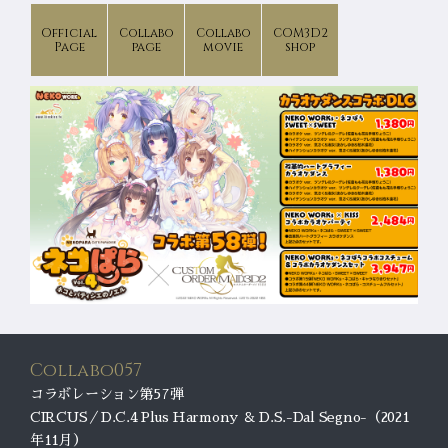
Official
Collabo
Collabo
COM3D2
Page
page
movie
shop
Collabo057
コラボレーション第57弾
CIRCUS／D.C.4 Plus Harmony ＆ D.S.-Dal Segno-（2021
年11月）