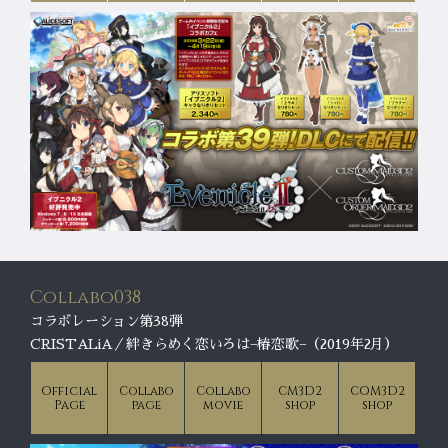
Collabo038
コラボレーション第38弾
CRISTALiA／絆きらめく恋いろは−椿恋歌−（2019年2月）
Official
Collabo
Collabo
CM3D2
COM3D2
Page
page
movie
shop
shop