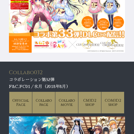
Collabo032
コラボレーション第32弾
F&C,FC01／水月（2018年8月）
Official
Collabo
Collabo
CM3D2
COM3D2
Page
page
movie
shop
shop