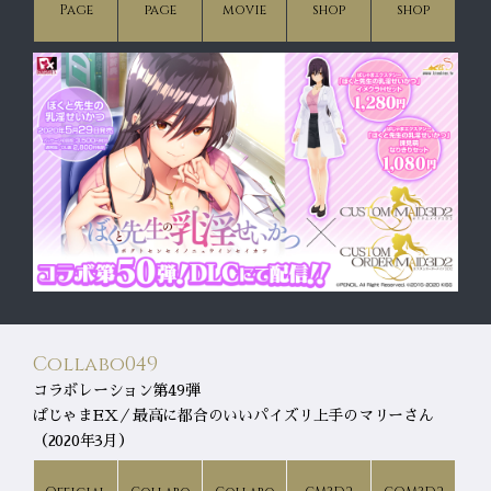
Page
page
movie
shop
shop
Collabo049
コラボレーション第49弾
ぱじゃまEX／最高に都合のいいパイズリ上手のマリーさん
（2020年3月）