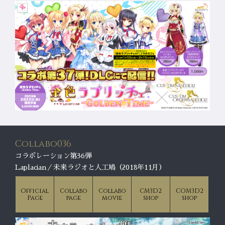
Collabo036
コラボレーション第36弾
Laplacian／未来ラジオと人工鳩（2018年11月）
Official
Collabo
Collabo
CM3D2
COM3D2
Page
page
movie
shop
shop