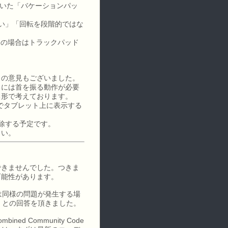
ていた「バケーションパッ
しい」「回転を段階的ではな
eの場合はトラックパッド
との意見もございました。
るには首を振る動作が必要
る形で考えております。
でタブレット上に表示する
削除する予定です。
さい。
できませんでした。つきま
可能性があります。
は同様の問題が発生する場
」との回答を頂きました。
ed Community Code