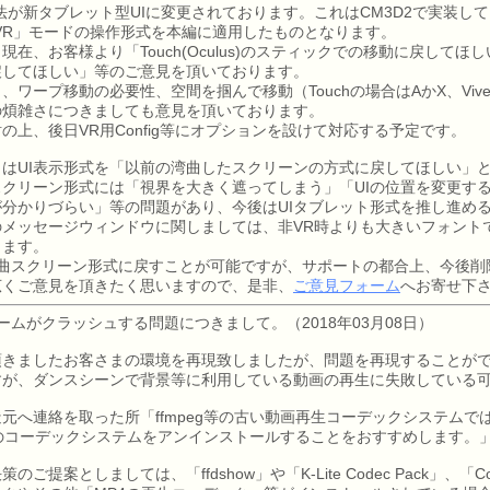
が新タブレット型UIに変更されております。これはCM3D2で実装し
VR」モードの操作形式を本編に適用したものとなります。
、お客様より「Touch(Oculus)のスティックでの移動に戻してほ
戻してほしい」等のご意見を頂いております。
ワープ移動の必要性、空間を掴んで移動（Touchの場合はAかX、Viv
の煩雑さにつきましても意見を頂いております。
上、後日VR用Config等にオプションを設けて対応する予定です。
はUI表示形式を「以前の湾曲したスクリーンの方式に戻してほしい」
クリーン形式には「視界を大きく遮ってしまう」「UIの位置を変更す
分かりづらい」等の問題があり、今後はUIタブレット形式を推し進め
のメッセージウィンドウに関しましては、非VR時よりも大きいフォント
ります。
lで旧湾曲スクリーン形式に戻すことが可能ですが、サポートの都合上、今後
くご意見を頂きたく思いますので、是非、
ご意見フォーム
へお寄せ下
ームがクラッシュする問題につきまして。（2018年03月08日）
頂きましたお客さまの環境を再現致しましたが、問題を再現することが
すが、ダンスシーンで背景等に利用している動画の再生に失敗している
元へ連絡を取った所「ffmpeg等の古い動画再生コーデックシステムで
g等のコーデックシステムをアンインストールすることをおすすめします。
案としましては、「ffdshow」や「K-Lite Codec Pack」、「Combin