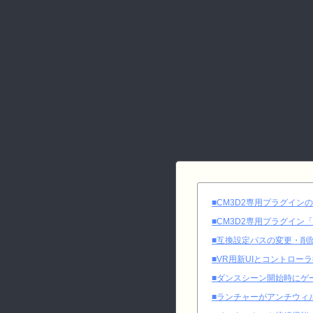
■CM3D2専用プラグイン
■CM3D2専用プラグイン
■互換設定パスの変更・削
■VR用新UIとコントロー
■ダンスシーン開始時にゲ
■ランチャーがアンチウィ