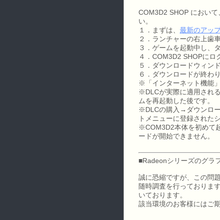
COM3D2 SHOP に
い。
１．まずは、
最新のアッ
２．ランチャーの右上歯
３．ゲームを起動中し、タ
４．COM3D2 SHO
５．ダウンロードウィン
６．ダウンロードが終わ
※「インターネット機能」
※DLCが実際に適用され
ムを再起動した後です。
※DLCの購入→ダウンロー
トメニューに登録されたシ
※COM3D2本体を初め
ードが開始できません。
■Radeonシリーズのグ
誠に恐縮ですが、この問題
随時調査を行っております
いております。
該当環境のお客様にはご