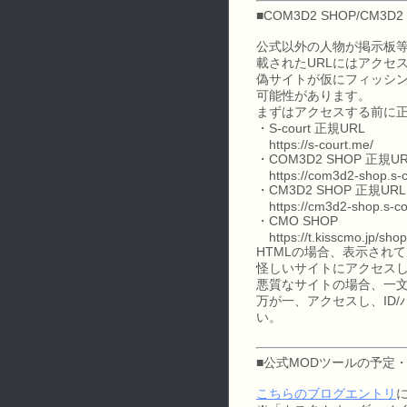
■COM3D2 SHOP/CM3
公式以外の人物が掲示板等に張
載されたURLにはアクセ
偽サイトが仮にフィッシン
可能性があります。
まずはアクセスする前に正
・S-court 正規URL
https://s-court.me/
・COM3D2 SHOP 正規U
https://com3d2-shop.s-c
・CM3D2 SHOP 正規URL
https://cm3d2-shop.s-co
・CMO SHOP
https://t.kisscmo.jp/shop
HTMLの場合、表示され
怪しいサイトにアクセスし
悪質なサイトの場合、一文
万が一、アクセスし、ID/
い。
■公式MODツールの予定・
こちらのブログエントリ