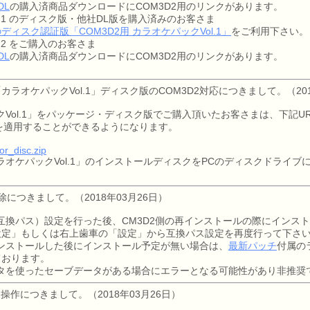
 DL
の購入済商品ダウンロードにCOM3D2用のリンクがあります。
L.1 のディスク版・他社DL版を購入済みのお客さま
ディスク認証版「COM3D2用 カラオケパックVol.1」
をご利用下さい。
.2 をご購入のお客さま
 DL
の購入済商品ダウンロードにCOM3D2用のリンクがあります。
カラオケパックVol.1」ディスク版のCOM3D2対応につきまして。（201
ックVol.1」をパッケージ・ディスク版でご購入頂いたお客さまは、下記U
版を適用することができるようになります。
r_disc.zip
カラオケパックVol.1」のインストールディスクをPCのディスクドライ
につきまして。（2018年03月26日）
互換パス）設定を行った後、CM3D2側の再インストールの際にインス
設定」もしくは右上歯車の「設定」から互換パス設定を再度行って下さ
ンストールした後にインストール予定が無い場合は、
最新パッチ
付属の
ております。
ータを使ったセーブデータがある場合にエラーとなる可能性があり非推奨
ラ操作につきまして。（2018年03月26日）