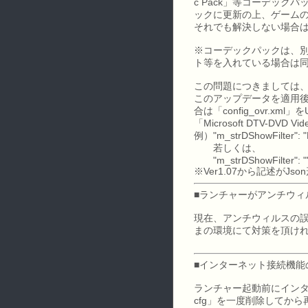
c Pack」等コーデッ
ックに更新の上、ゲーム
それでも解決しない場合
※コーデックパックは、
ト等を入れている場合は
この問題につきましては、2
このアップデータを適用後に
合は「config_ovr.x
「Microsoft DTV-DV
例）"m_strDShowFilter": "
若しくは、
"m_strDShowFilter": "
※Ver1.07から記述がJ
■ランチャーがアンチウィ
現在、アンチウィルスの
まの環境にて対策を頂け
■インターネット接続機能
ランチャー起動前にインタ
cfg」を一度削除してか