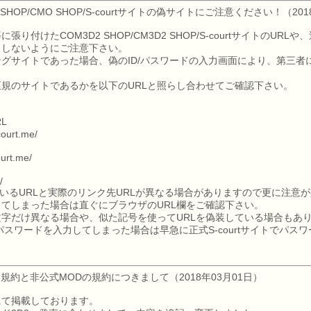
D2 SHOP/CMO SHOP/S-courtサイトの偽サイトにご注意ください！（20
り付けたCOM3D2 SHOP/CM3D2 SHOP/S-courtサイトのUR
スしないようにご注意下さい。
グサイトであった場合、偽のID/パスワードの入力画面により、第三者に
規のサイトであるかを以下のURLと照らし合わせてご確認下さい。
RL
ourt.me/
urt.me/
/
ているURLと実際のリンク先URLが異なる場合がありますので更に注意
てしまった場合は直ぐにブラウザのURL欄をご確認下さい。
字だけ異なる場合や、似た記号を使ってURLを偽装している場合もあ
パスワードを入力してしまった場合は早急に正式S-courtサイトでパス
規約と非公式MODの規約につきまして（2018年03月01日）
にて掲載しております。