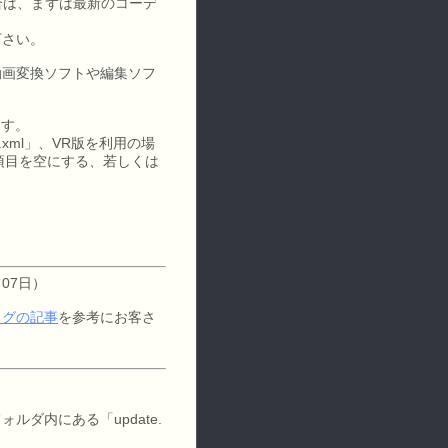
場合は、まずは最新のコーデ
下さい。
動画変換ソフトや編集ソフ
ます。
xml」、VR版を利用の場
er"の項目を空にする、若しくは
07日）
ログの記事
を参考にお客さ
ダ内にある「update.