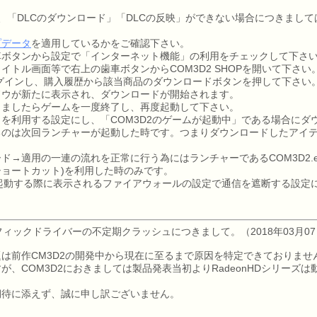
おいて、「DLCのダウンロード」「DLCの反映」ができない場合につきま
プデータ
を適用しているかをご確認下さい。
車ボタンから設定で「インターネット機能」の利用をチェックして下さ
イトル画面等で右上の歯車ボタンからCOM3D2 SHOPを開いて下さい
Pにログインし、購入履歴から該当商品のダウンロードボタンを押して下さい
ドウが新たに表示され、ダウンロードが開始されます。
りましたらゲームを一度終了し、再度起動して下さい。
を利用する設定にし、「COM3D2のゲームが起動中」である場合にダ
るのは次回ランチャーが起動した時です。つまりダウンロードしたアイ
ド→適用の一連の流れを正常に行う為にはランチャーであるCOM3D2.e
ョートカット)を利用した時のみです。
て起動する際に表示されるファイアウォールの設定で通信を遮断する設定
ラフィックドライバーの不定期クラッシュにつきまして。（2018年03月0
は前作CM3D2の開発中から現在に至るまで原因を特定できておりませ
が、COM3D2におきましては製品発表当初よりRadeonHDシリーズ
期待に添えず、誠に申し訳ございません。