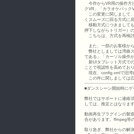
今作からVR用の操作方法
クVR」「カラオケパック
この変更に関しまして、現在
くスムーズに回る方式に
移動方式につきましても、
押下しながらトリガー）
こちらは、方式を再検討の
また、一部のお客様から
弊社としましては湾曲ス
である」「カーソル操作が
新UIタブレット方式で
ことで視認性を高めてお
現在、config.xm
この件に関しましては広
■ダンスシーン開始時にゲ
弊社ではサポートに連絡
しては、推定とはなりま
動画再生プラグインの製造
合があります。ffmpe
取り急ぎ、弊社からの解決策のご提