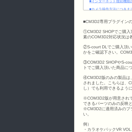
■インターネット接続機能
■カメラ操作方法につきま
■体験版のプリセットデー
■CM3D2専用プラグイン
■COM3D2 SHOP 
①CM3D2 SHOPでご
■Radeonシリーズのグ
素のCOM3D2対応状況
■COM3D2 SHOP/CM3
②S-court DLでご購入
■公式MODツールの予定
かをご確認下さい。COM
■お客様による情報公開の
③COM3D2 SHOPやS
トでご購入頂いた商品につ
④CM3D2版のみの製品は
されました。こちらは、C
し）でも利用できるよう
※COM3D2版が用意さ
できるパーツのみの反映
※CM3D2に適用済みの
い。
例）
・カラオケパックVR VOL.