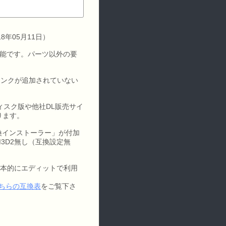
8年05月11日）
入可能です。パーツ以外の要
リンクが追加されていない
、ディスク版や他社DL販売サイ
ります。
互換インストーラー」が付加
3D2無し（互換設定無
、基本的にエディットで利用
ちらの互換表
をご覧下さ