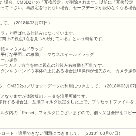
を削除した場合、CM3D2との「互換設定」が削除されます。以前に「互換設
行って下さい。再設定を行わない場合、セーブデータが読めなくなる場
て。（2018年03月07日）
メラ」と呼ばれる仕組みになっています。
空間上の視点1点を見つめ続けている」という概念です。
回転＝マウス右ドラッグ
と平行な平面上の移動）＝マウスホイールドラッグ
イール操作
キーでカメラ方向を軸に視点の前後左右移動も可能です。
ボタンやウィンドウ本体の上にある場合はUI操作が優先され、カメラ操
、CM3D2のプリセットデータの利用につきまして。（2018年03月07
証となりますが体験版のデータを流用可能です。
を移行する場合は、互換フォルダ設定をした上で、プリセットファイルを
ルダ内の「Preset」フォルダにございますので、個々又は全部をコピ
ダウンロード・適用できない問題につきまして。（2018年03月07日）