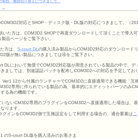
の有効・無効切り替えにつきまして。
して。
タ、CM3D2のプリセットデータの利用につきまして。
のCOM3D2対応とSHOP・ディスク版・DL版の対応につきまして。（201
でダウンロード・適用できない問題につきまして。
購入頂いた方は、COM3D2 SHOPで再度ダウンロードして頂くことで導
ラフィックドライバーの不定期クラッシュにつきまして。
は各製品ページをご覧下さい。
D2 SHOP/CMO SHOP/S-courtサイトの偽サイトにご注意ください！
頂いた方は、
S-court DL
の購入済み製品からCOM3D2対応のダウンロード
・規約と非公式MODの規約につきまして
3D2版が無い製品につきましては④をご覧下さい。
自由につきまして。
-court DLにおいて無償でCOM3D2対応版が用意されている製品の中で
きましては、別途認証パッチを配布しCOM3D2への対応を予定してお
、Ver1.12から付属のランチャーでCOM3D2に直接適用できる機能「
M3D2専用に作られている製品の為、基本的にエディットパーツのみCM
にする為の機能です。
れていないCM3D2専用のプラグインをCOM3D2へ直接適用した場合は
となります。
プラグインをCOM3D2側で互換設定をして利用する場合の、適合要素は
こ
1 のS-court DL版を購入済みのお客さま