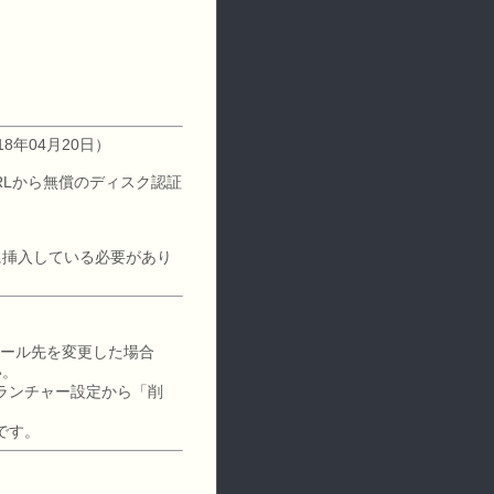
8年04月20日）
RLから無償のディスク認証
ブに挿入している必要があり
トール先を変更した場合
い。
ランチャー設定から「削
です。