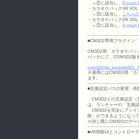
→②に該当し、
S-court
・カラオケパックVR VO
→③に該当し、
こちらの
・カラオケパックVR VOL
→②に該当し、
S-court
■CM3D2専用プラグイン「
CM3D2用「カラオケパ
パッチにて、COM3D2
com3d2plg_karaoke001_fo
※適用にはCM3D2用「
ます。
■互換設定パスの変更・削除
CM3D2との互換設定（
は、ランチャーの「互換
CM3D2を完全にアンイ
除」ができるようになっ
※但し既にCM3D2のデ
■VR用新UIとコントロー