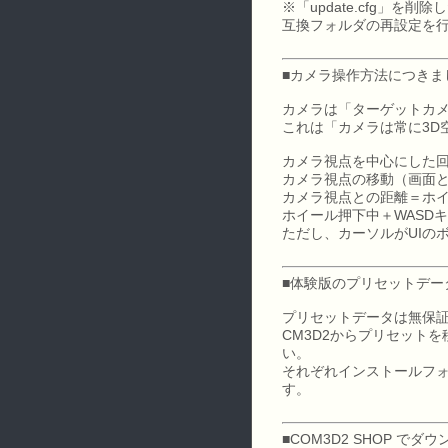
※「update.cfg」
互換フォルダの再設定を
■カメラ操作方法につきまし
カメラは「ターゲットカ
これは「カメラは常に3D
カメラ視点を中心にした
カメラ視点の移動（画面
カメラ視点との距離＝ホ
ホイール押下中＋WASD
ただし、カーソルがUIの
■体験版のプリセットデータ
プリセットデータは無保
CM3D2からプリセット
い。
それぞれインストールフォ
す。
■COM3D2 SHOP で