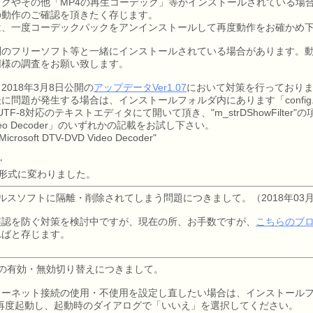
クパックやその他「MP4の再生コーデック」等がインストールされている
の動作のご確認を頂きたく存じます。
は、一度コーデックパックをアンインストールして再度動作をお確かめ
別のフリーソフト等と一緒にインストールされている場合があります。
同様の調査をお願い致します。
018年3月8日公開の
アップデータVer1.07
において対策を行っており
問題が発生する場合は、インストールフォルダ内にあります「config.
ml」をUTF-8対応のテキストエディタにて開いて頂き、"m_strDShowFilt
D Video Decoder」のいずれかの記載をお試し下さい。
Microsoft DTV-DVD Video Decoder"
"
son形式に変わりました。
ルスソフトに隔離・削除されてしまう問題につきまして。（2018年03月
誤認を防ぐ対策を検討中ですが、現在の所、お手数ですが、
こちらのブ
ればと存じます。
の有効・無効切り替えにつきまして。
ーネット接続の使用・不使用を設定し直したい場合は、インストールフォル
ら再度起動し、起動時のダイアログで「いいえ」を選択してください。