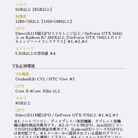
メモリ
6GB以上【8GB以上】
解像度
1280×720以上【1920×1080以上】
GPU
DirectX11対応GPUミドルレンジ以上／GeForce GTX 560以
上 or Radeon R7 260X以上【GeForce GTX 760以上のミド
ルレンジ～ハイエンドクラス】※1,※2,※3
ストレージ
5.5GB以上の空容量 ※4
VR必須環境
VR機器
OculusRift CV1／HTC Vive ※5
CPU
Core i5 4Core 3Ghz 以上
メモリ
8GB以上
GPU
DirectX11対応GPU／GeForce GTX 970以上 ※1,※2,※3
※1:ノートパソコン、ディスプレイ一体型機種、タブレット型機
種は動作保証対象外です。※2:モバイル用GPU、IntelHDシリー
ズのGPUは動作保証対象外です。RadeonHDシリーズのGPUに
は非対応です。※3:メーカーから提供されている最新のグラフィ
ックドライバを適用して下さい。 ※4:インストーラのダウンロー