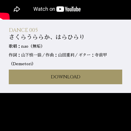
DANCE 005
さくらうららか、はらひらり
歌唱：nao（無垢）
作詞：山下慎一狼／作曲：山田重利／ギター：寺前甲
（Demetori）
DOWNLOAD