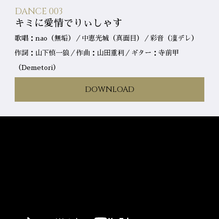
DANCE 003
キミに愛情でりぃしゃす
歌唱：nao（無垢）／中恵光城（真面目）／彩音（凜デレ）
作詞：山下慎一狼／作曲：山田重利／ギター：寺前甲
（Demetori）
DOWNLOAD