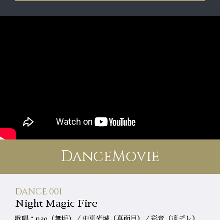
DanceMovie
DANCE 001
Night Magic Fire
歌唱：nao（無垢）／中恵光城（真面目）／彩音（凜デレ）