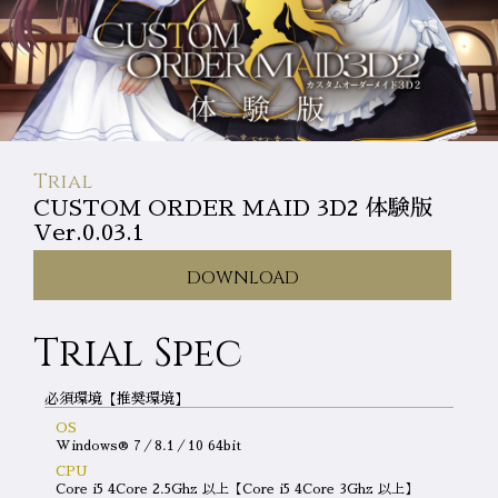
Trial
CUSTOM ORDER MAID 3D2 体験版
Ver.0.03.1
DOWNLOAD
Trial Spec
必須環境【推奨環境】
OS
Windows® 7／8.1／10 64bit
CPU
Core i5 4Core 2.5Ghz 以上【Core i5 4Core 3Ghz 以上】